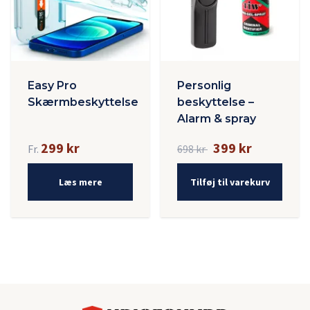
Easy Pro
Personlig
Skærmbeskyttelse
beskyttelse –
Alarm & spray
299 kr
399 kr
Fr.
698 kr
Læs mere
Tilføj til varekurv