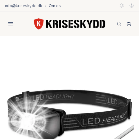
info@kriseskydd.dk
•
Om os