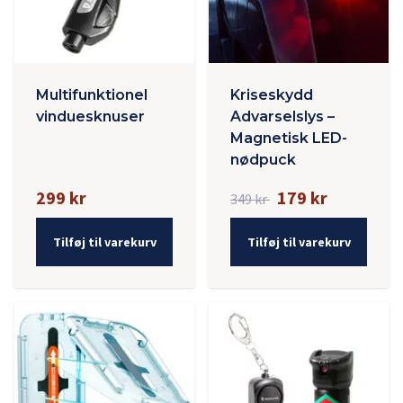
Multifunktionel
Kriseskydd
vinduesknuser
Advarselslys –
Magnetisk LED-
nødpuck
299 kr
179 kr
349 kr
Tilføj til varekurv
Tilføj til varekurv