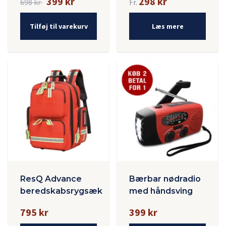
399 kr
298 kr
698 kr
Fr.
Tilføj til varekurv
Læs mere
ResQ Advance
Bærbar nødradio
beredskabsrygsæk
med håndsving
795 kr
399 kr