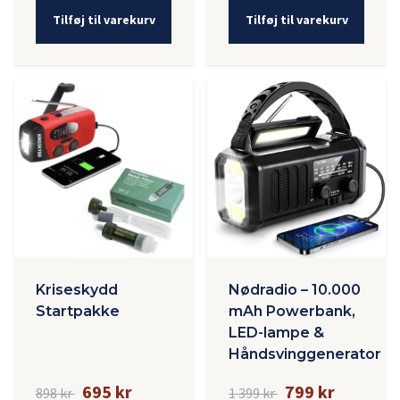
Tilføj til varekurv
Tilføj til varekurv
Kriseskydd
Nødradio – 10.000
Startpakke
mAh Powerbank,
LED-lampe &
Håndsvinggenerator
695 kr
799 kr
898 kr
1 399 kr