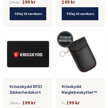
199 kr
149 kr
299 kr
Tilføj til varekurv
Tilføj til varekurv
Kriseskydd RFID
Krisskydd
Sikkerhedskort
Nøglebeskytter™
199 kr
199 kr
399 kr
Fr.