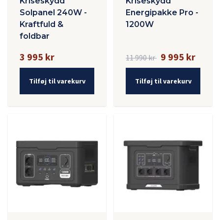
Kriseskydd
Kriseskydd
Solpanel 240W -
Energipakke Pro -
Kraftfuld &
1200W
foldbar
3 995 kr
9 995 kr
11 990 kr
Tilføj til varekurv
Tilføj til varekurv