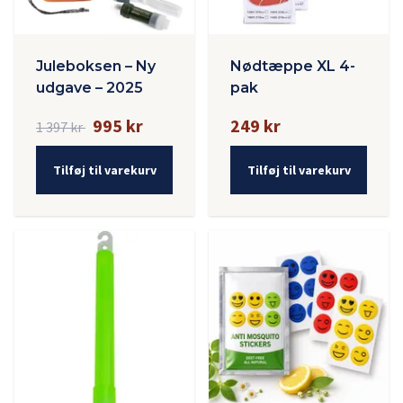
Juleboksen – Ny
Nødtæppe XL 4-
udgave – 2025
pak
995 kr
249 kr
1 397 kr
Tilføj til varekurv
Tilføj til varekurv