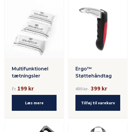
Multifunktionel
Ergo™
tætningsler
Støttehåndtag
199 kr
399 kr
Fr.
499 kr
Læs mere
Tilføj til varekurv