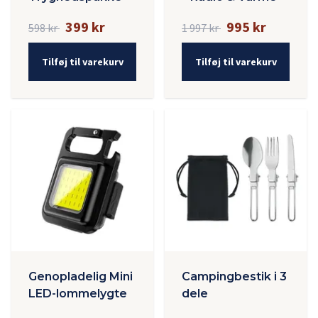
399 kr
995 kr
598 kr
1 997 kr
Tilføj til varekurv
Tilføj til varekurv
Genopladelig Mini
Campingbestik i 3
LED-lommelygte
dele