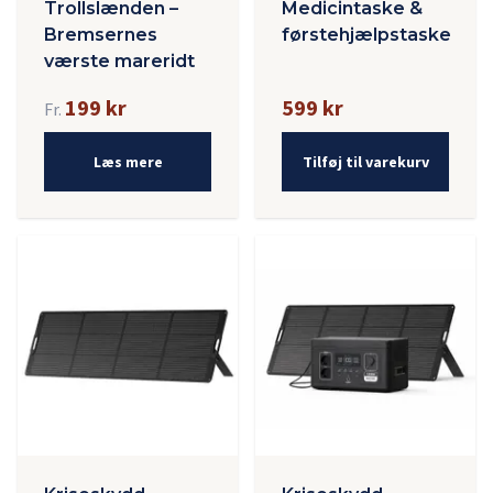
Trollslænden –
Medicintaske &
Bremsernes
førstehjælpstaske
værste mareridt
199 kr
599 kr
Fr.
Læs mere
Tilføj til varekurv