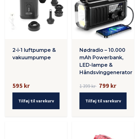
2-i-1 luftpumpe &
Nødradio – 10.000
vakuumpumpe
mAh Powerbank,
LED-lampe &
Håndsvinggenerator
595 kr
799 kr
1 399 kr
Tilføj til varekurv
Tilføj til varekurv