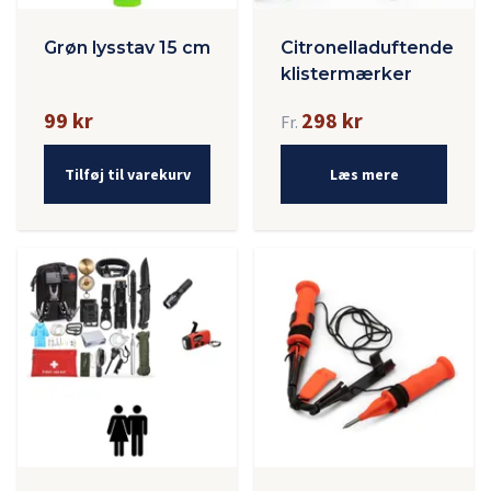
Grøn lysstav 15 cm
Citronelladuftende
klistermærker
99 kr
298 kr
Fr.
Tilføj til varekurv
Læs mere