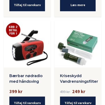
Tilføj til varekurv
Læs mere
Bærbar nødradio
Kriseskydd
med håndsving
Vandrensningsfilter
399 kr
249 kr
499 kr
Tilføj til varekurv
Tilføj til varekurv