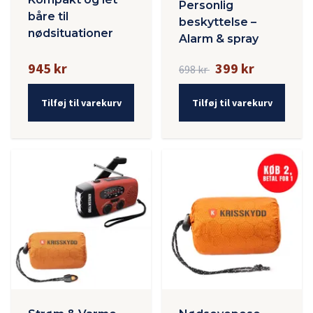
Personlig
båre til
beskyttelse –
nødsituationer
Alarm & spray
945 kr
399 kr
698 kr
Tilføj til varekurv
Tilføj til varekurv