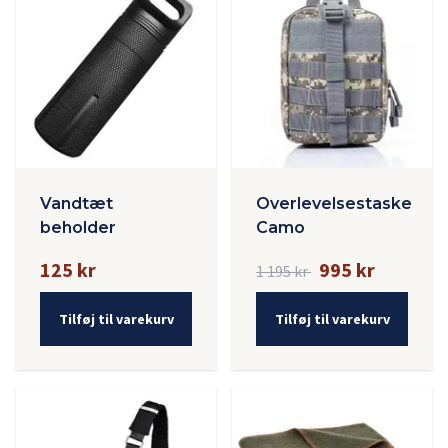
Vandtæt
Overlevelsestaske
beholder
Camo
125 kr
995 kr
1 195 kr
Tilføj til varekurv
Tilføj til varekurv