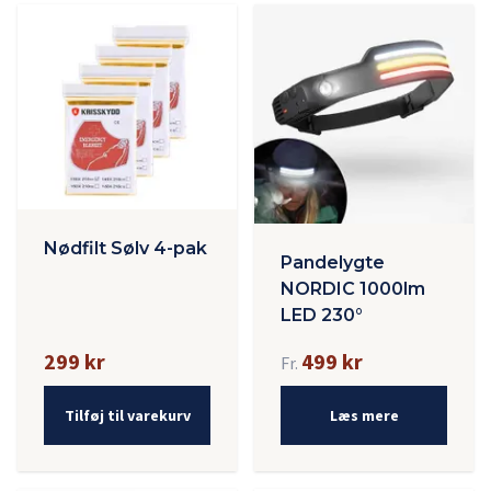
Nødfilt Sølv 4-pak
Pandelygte
NORDIC 1000lm
LED 230°
299 kr
499 kr
Fr.
Tilføj til varekurv
Læs mere