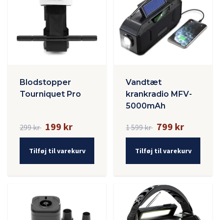
Blodstopper
Vandtæt
Tourniquet Pro
krankradio MFV-
5000mAh
199 kr
799 kr
299 kr
1 599 kr
Tilføj til varekurv
Tilføj til varekurv