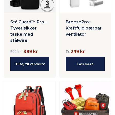
StålGuard™ Pro –
BreezePro+
Tyverisikker
Kraftfuld bærbar
taske med
ventilator
stålwire
399 kr
249 kr
599 kr
Fr.
Tilføj til varekurv
Læs mere