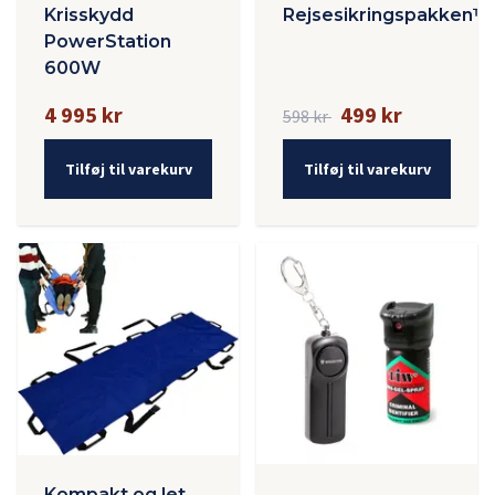
Krisskydd
Rejsesikringspakken™
PowerStation
600W
4 995 kr
499 kr
598 kr
Tilføj til varekurv
Tilføj til varekurv
Kompakt og let