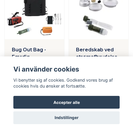
Bug Out Bag -
Beredskab ved
Færdig
strømafbrydelse –
overlevelsesrygsæk
72 timer
Vi använder cookies
1 495 kr
995 kr
2 091 kr
1 390 kr
Vi benytter sig af cookies. Godkend vores brug af
cookies hvis du ønsker at fortsætte.
Tilføj til varekurv
Tilføj til varekurv
Accepter alle
Indstillinger