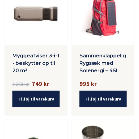
Myggeafviser 3-i-1
Sammenklappelig
- beskytter op til
Rygsæk med
20 m²
Solenergi – 45L
749 kr
995 kr
1 269 kr
Tilføj til varekurv
Tilføj til varekurv