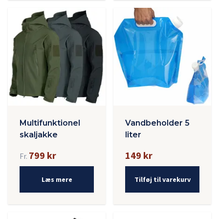
Multifunktionel
Vandbeholder 5
skaljakke
liter
799 kr
149 kr
Fr.
Læs mere
Tilføj til varekurv