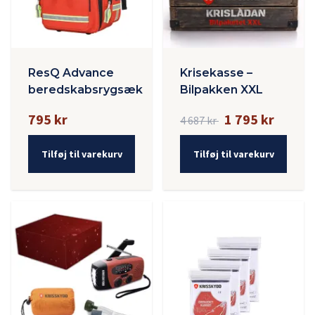
ResQ Advance
Krisekasse –
beredskabsrygsæk
Bilpakken XXL
795 kr
1 795 kr
4 687 kr
Tilføj til varekurv
Tilføj til varekurv