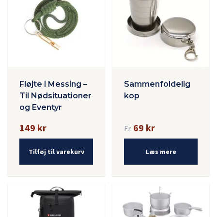
Fløjte i Messing –
Sammenfoldelig
Til Nødsituationer
kop
og Eventyr
149 kr
69 kr
Fr.
Tilføj til varekurv
Læs mere