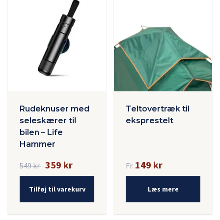
Rudeknuser med
Teltovertræk til
seleskærer til
eksprestelt
bilen – Life
Hammer
359 kr
149 kr
549 kr
Fr.
Tilføj til varekurv
Læs mere