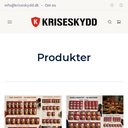
info@kriseskydd.dk
•
Om os
Produkter