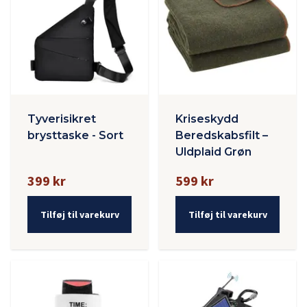
Tyverisikret
Kriseskydd
brysttaske - Sort
Beredskabsfilt –
Uldplaid Grøn
399 kr
599 kr
Tilføj til varekurv
Tilføj til varekurv