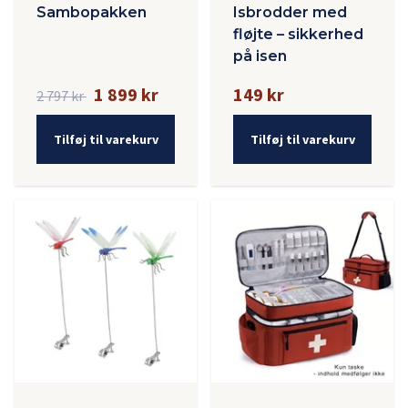
Sambopakken
Isbrodder med
fløjte – sikkerhed
på isen
1 899 kr
149 kr
2 797 kr
Tilføj til varekurv
Tilføj til varekurv