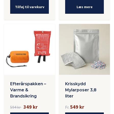
Tilføj til varekurv
Læs mere
Efterårspakken –
Krisskydd
Varme &
Mylarposer 3,8
Brandsikring
liter
349 kr
549 kr
594 kr
Fr.