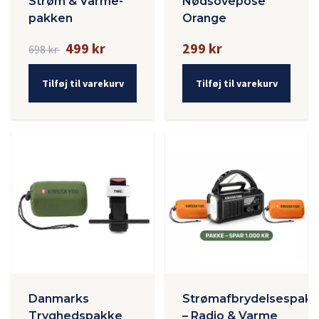
Strøm & Varme-
Nødsovepose
pakken
Orange
499 kr
299 kr
698 kr
Tilføj til varekurv
Tilføj til varekurv
Danmarks
Strømafbrydelsespak
Tryghedspakke
– Radio & Varme