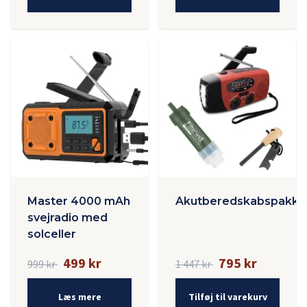
Master 4000 mAh
Akutberedskabspakke
svejradio med
solceller
499 kr
795 kr
999 kr
1 447 kr
Læs mere
Tilføj til varekurv