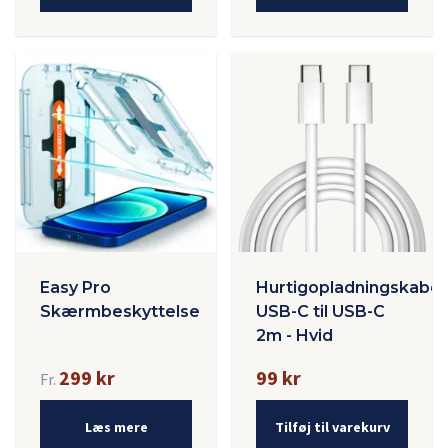
Easy Pro
Hurtigopladningskabel
Skærmbeskyttelse
USB-C til USB-C
2m - Hvid
299 kr
99 kr
Fr.
Læs mere
Tilføj til varekurv