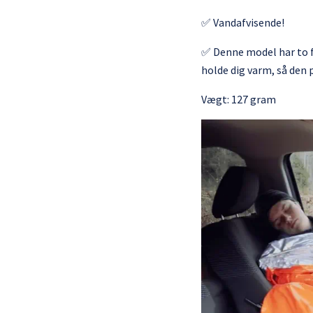
✅ Vandafvisende!
✅ Denne model har to for
holde dig varm, så den p
Vægt: 127 gram