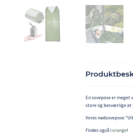
Produktbesk
En sovepose er meget vi
store og besværlige at
Vores nødsovepose "Ult
Findes også i
orange
!