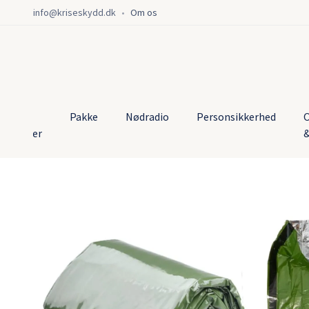
info@kriseskydd.dk
•
Om os
lle
Pakke
Nødradio
Personsikkerhed
O
rodukter