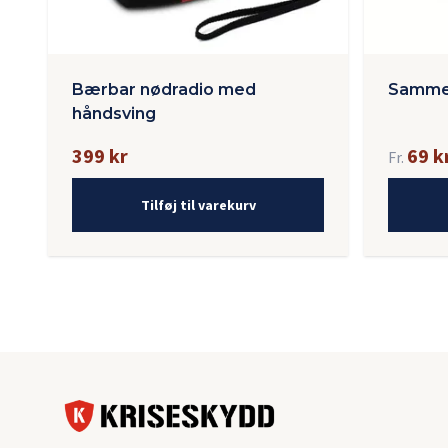
Bærbar nødradio med
Sammen
håndsving
399 kr
69 k
Fr.
Tilføj til varekurv