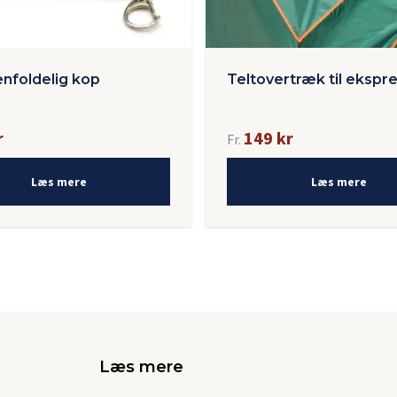
foldelig kop
Teltovertræk til ekspre
r
149 kr
Fr.
Læs mere
Læs mere
Læs mere