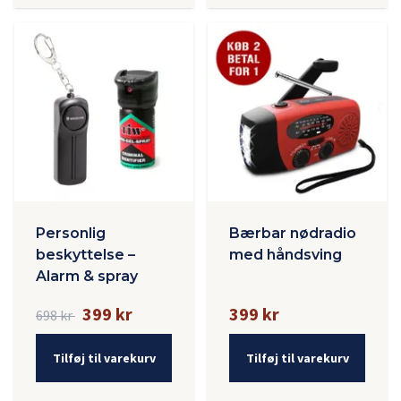
Personlig
Bærbar nødradio
beskyttelse –
med håndsving
Alarm & spray
399 kr
399 kr
698 kr
Tilføj til varekurv
Tilføj til varekurv