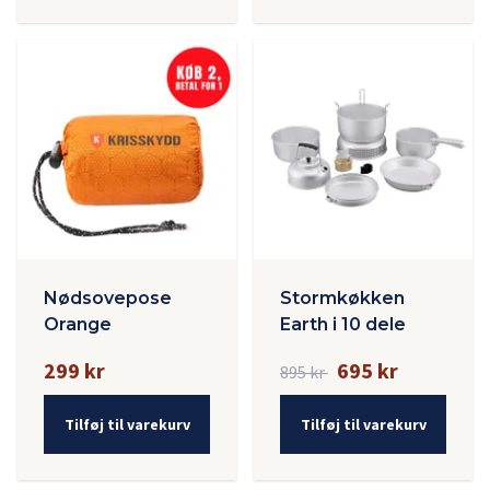
Nødsovepose
Stormkøkken
Orange
Earth i 10 dele
299 kr
695 kr
895 kr
Tilføj til varekurv
Tilføj til varekurv