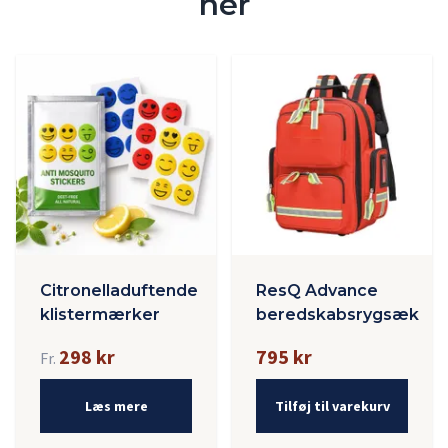
her
Citronelladuftende
ResQ Advance
klistermærker
beredskabsrygsæk
298 kr
795 kr
Fr.
Læs mere
Tilføj til varekurv