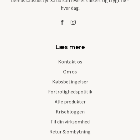
beredskabsudstyr. Så du kan leve et sikkert og trygt liv –
hver dag.
Læs mere
Kontakt os
Om os
Købsbetingelser
Fortrolighedspolitik
Alle produkter
Krisebloggen
Til din virksomhed
Retur & ombytning