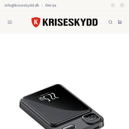
info@kriseskydd.dk
•
Om os