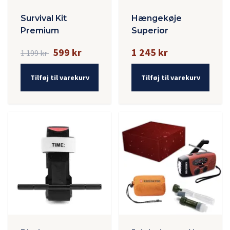
Survival Kit
Hængekøje
Premium
Superior
599 kr
1 245 kr
1 199 kr
Tilføj til varekurv
Tilføj til varekurv