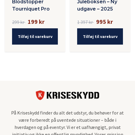
Blodstopper
Juleboksen – Ny
Tourniquet Pro
udgave – 2025
199 kr
995 kr
299 kr
1 397 kr
Tilføj til varekurv
Tilføj til varekurv
På Kriseskydd finder du alt det udstyr, du behøver for at
være forberedt på uventede situationer – både i
hverdagen og på eventyr. Vi er et uafhængigt, privat
initiativ og ikke en offentlig myndighed. Vores mission