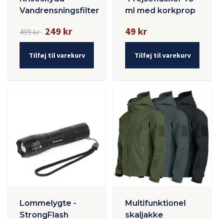
Vandrensningsfilter
ml med korkprop
249 kr
49 kr
499 kr
Tilføj til varekurv
Tilføj til varekurv
Lommelygte -
Multifunktionel
StrongFlash
skaljakke