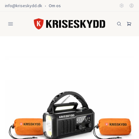
info@kriseskydd.dk
•
Om os