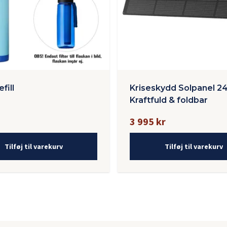
efill
Kriseskydd Solpanel 2
Kraftfuld & foldbar
3 995 kr
Tilføj til varekurv
Tilføj til varekurv