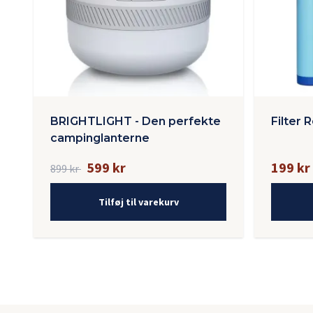
BRIGHTLIGHT - Den perfekte
Filter R
campinglanterne
599 kr
199 kr
899 kr
Tilføj til varekurv