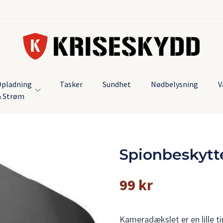
pladning
Tasker
Sundhet
Nødbelysning
V
& Strøm
Spionbeskytt
99 kr
Kameradækslet er en lille ti