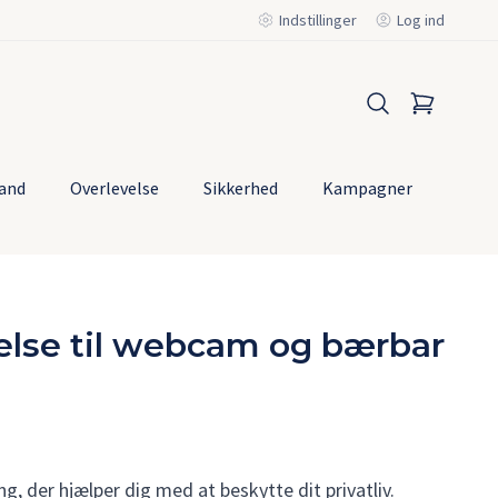
Indstillinger
Log ind
and
Overlevelse
Sikkerhed
Kampagner
Mest
solg
else til webcam og bærbar
ng, der hjælper dig med at beskytte dit privatliv.