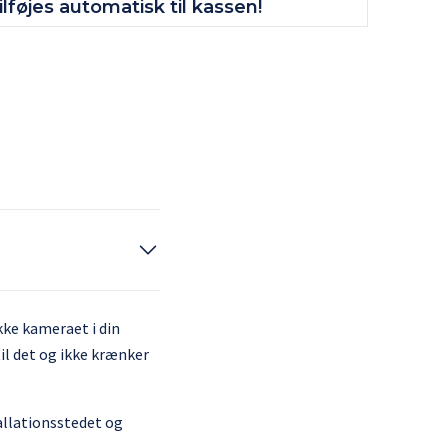
lføjes automatisk til kassen!
kke kameraet i din
til det og ikke krænker
tallationsstedet og