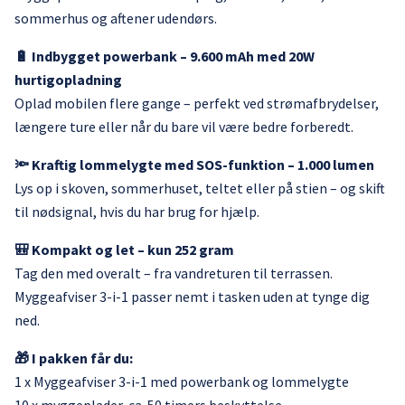
sommerhus og aftener udendørs.
🔋 Indbygget powerbank – 9.600 mAh med 20W
hurtigopladning
Oplad mobilen flere gange – perfekt ved strømafbrydelser,
længere ture eller når du bare vil være bedre forberedt.
🔦 Kraftig lommelygte med SOS-funktion – 1.000 lumen
Lys op i skoven, sommerhuset, teltet eller på stien – og skift
til nødsignal, hvis du har brug for hjælp.
🎒 Kompakt og let – kun 252 gram
Tag den med overalt – fra vandreturen til terrassen.
Myggeafviser 3-i-1 passer nemt i tasken uden at tynge dig
ned.
🎁 I pakken får du:
1 x Myggeafviser 3-i-1 med powerbank og lommelygte