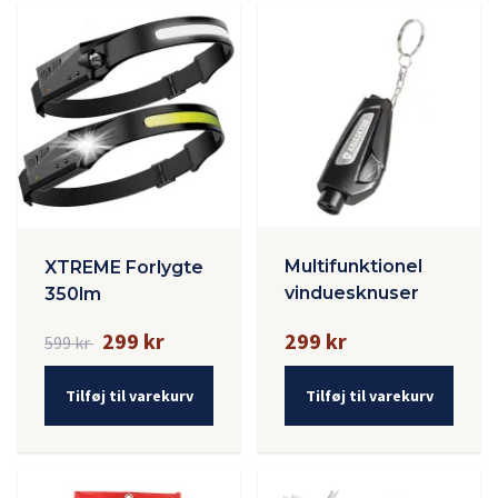
Multifunktionel
XTREME Forlygte
vinduesknuser
350lm
299 kr
299 kr
599 kr
Tilføj til varekurv
Tilføj til varekurv