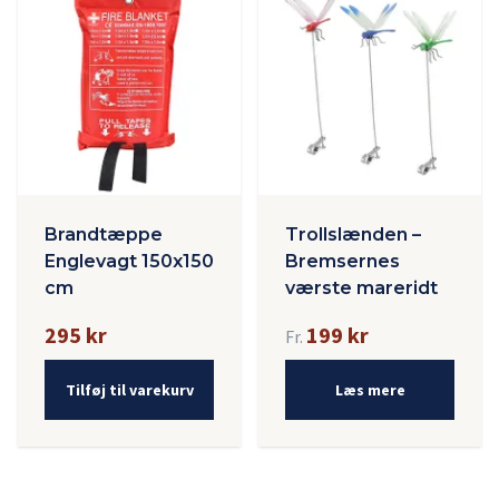
Brandtæppe
Trollslænden –
Englevagt 150x150
Bremsernes
cm
værste mareridt
295 kr
199 kr
Fr.
Tilføj til varekurv
Læs mere