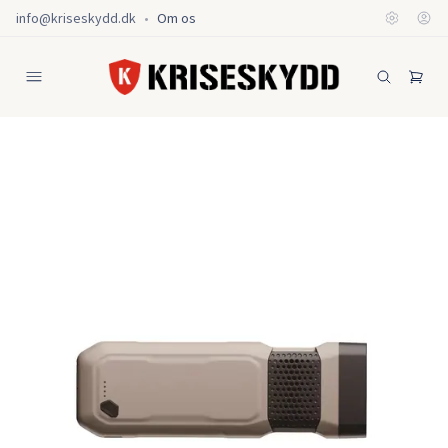
info@kriseskydd.dk
•
Om os