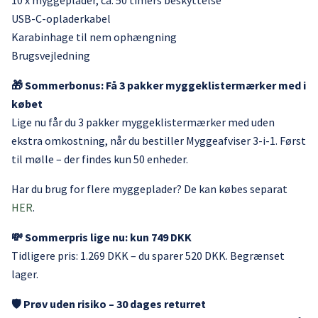
10 x myggeplader, ca. 50 timers beskyttelse
USB-C-opladerkabel
Karabinhage til nem ophængning
Brugsvejledning
🎁 Sommerbonus: Få 3 pakker myggeklistermærker med i
købet
Lige nu får du 3 pakker myggeklistermærker med uden
ekstra omkostning, når du bestiller Myggeafviser 3-i-1. Først
til mølle – der findes kun 50 enheder.
Har du brug for flere myggeplader? De kan købes separat
HER
.
💸 Sommerpris lige nu: kun 749 DKK
Tidligere pris: 1.269 DKK – du sparer 520 DKK. Begrænset
lager.
🛡️ Prøv uden risiko – 30 dages returret