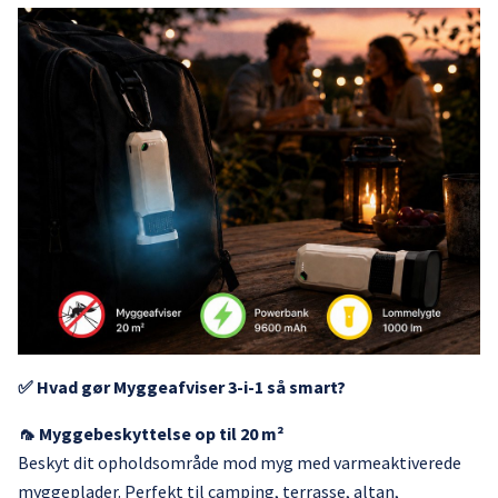
✅ Hvad gør Myggeafviser 3-i-1 så smart?
🦟 Myggebeskyttelse op til 20 m²
Beskyt dit opholdsområde mod myg med varmeaktiverede
myggeplader. Perfekt til camping, terrasse, altan,