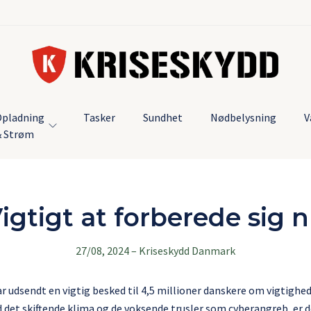
pladning
Tasker
Sundhet
Nødbelysning
V
& Strøm
igtigt at forberede sig 
27/08, 2024
–
Kriseskydd Danmark
 udsendt en vigtig besked til 4,5 millioner danskere om vigtighe
d det skiftende klima og de voksende trusler som cyberangreb, er 