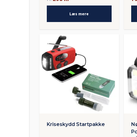
Læs mere
Kriseskydd Startpakke
Nø
Po