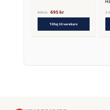
Hå
695 kr
898 kr
1 
Tilføj til varekurv