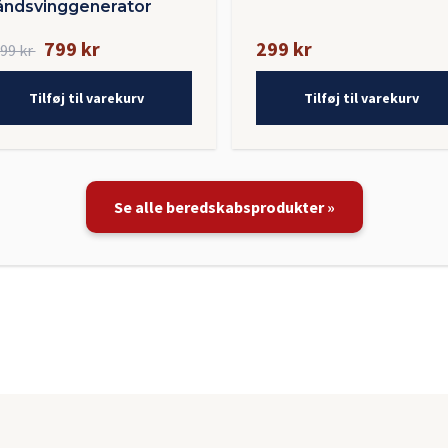
ndsvinggenerator
799 kr
299 kr
399 kr
Tilføj til varekurv
Tilføj til varekurv
Se alle beredskabsprodukter »