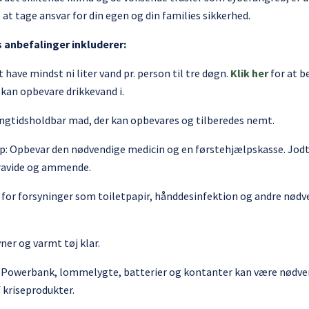
t tage ansvar for din egen og din families sikkerhed.
 anbefalinger inkluderer:
t have mindst ni liter vand pr. person til tre døgn.
Klik her
for at b
kan opbevare drikkevand i.
langtidsholdbar mad, der kan opbevares og tilberedes nemt.
lp: Opbevar den nødvendige medicin og en førstehjælpskasse. Jodt
gravide og ammende.
g for forsyninger som toiletpapir, hånddesinfektion og andre nød
ner og varmt tøj klar.
: Powerbank, lommelygte, batterier og kontanter kan være nødve
 kriseprodukter.