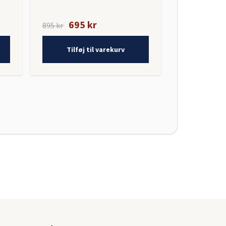
695 kr
895 kr
Tilføj til varekurv