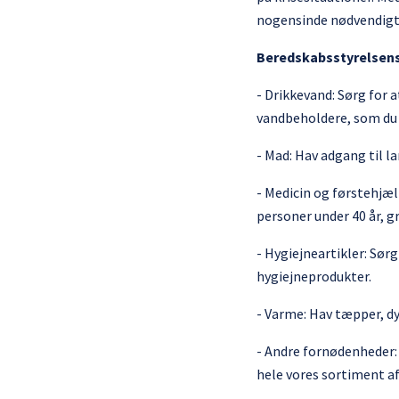
nogensinde nødvendigt a
Beredskabsstyrelsens
- Drikkevand: Sørg for a
vandbeholdere, som du 
- Mad: Hav adgang til 
- Medicin og førstehjæ
personer under 40 år, 
- Hygiejneartikler: Sør
hygiejneprodukter.
- Varme: Hav tæpper, dy
- Andre fornødenheder
hele vores sortiment af