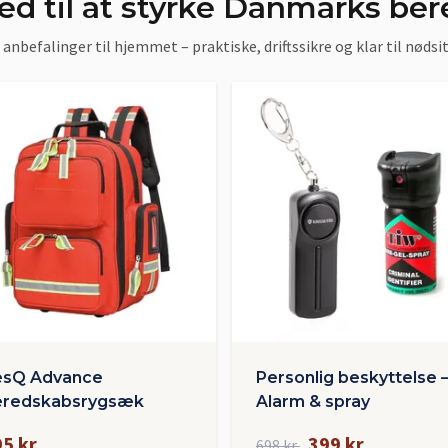
d til at styrke Danmarks be
anbefalinger til hjemmet – praktiske, driftssikre og klar til nødsi
esQ Advance
Personlig beskyttelse 
eredskabsrygsæk
Alarm & spray
5 kr
399 kr
698 kr