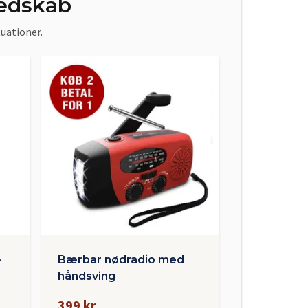
redskab
tuationer.
–
Bærbar nødradio med
håndsving
399 kr