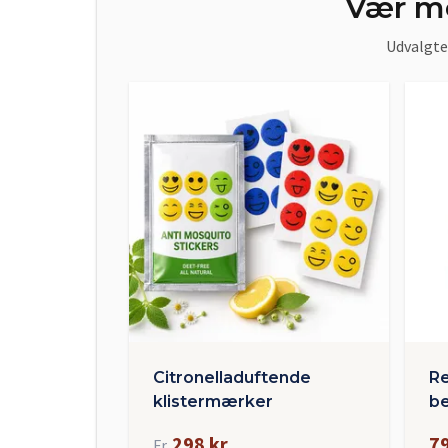
Vær me
Udvalgte 
Citronelladuftende
R
klistermærker
b
298 kr
79
Fr.