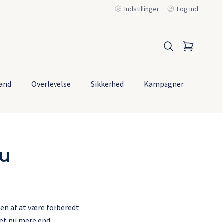
Indstillinger
Log ind
and
Overlevelse
Sikkerhed
Kampagner
Mest
solg
nu
den af at være forberedt
det nu mere end