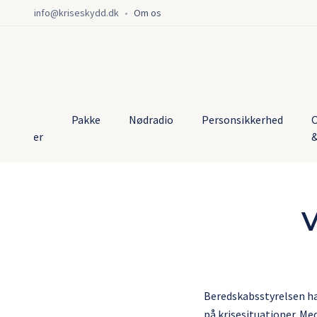
info@kriseskydd.dk
•
Om os
lle
Pakke
Nødradio
Personsikkerhed
O
rodukter
V
Beredskabsstyrelsen har
på krisesituationer. Me