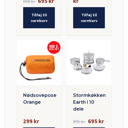
695 kr
kr
898 kr
Tilføj til
Tilføj til
varekurv
varekurv
Nødsovepose
Stormkøkken
Orange
Earth i 10
dele
299 kr
695 kr
895 kr