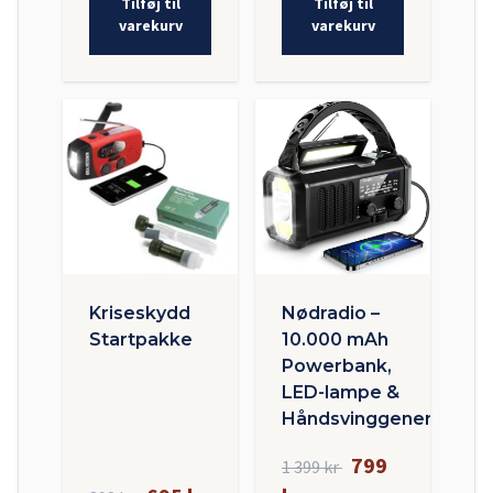
Tilføj til
Tilføj til
varekurv
varekurv
Kriseskydd
Nødradio –
Startpakke
10.000 mAh
Powerbank,
LED-lampe &
Håndsvinggenerator
799
1 399 kr