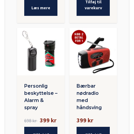
Tilføj til
Læs mere
varekurv
Personlig
Bærbar
beskyttelse –
nødradio
Alarm &
med
spray
håndsving
399 kr
399 kr
698 kr