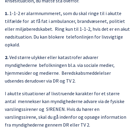
krisesituation, du måtte stå overfor.
1.
1-1-2 er alarmnummeret, som du skal ringe til i akutte
tilfælde for at få fat i ambulancer, brandvæsenet, politiet
eller miljøberedskabet. Ring kun til 1-1-2, hvis det er en akut
nødsituation. Du kan blokere telefonlinjen for livsvigtige
opkald.
2.
Ved større ulykker eller katastrofer advarer
myndighederne befolkningen bl.a. via sociale medier,
hjemmesider og medierne. Beredskabsmeddelelser
udsendes derudover via DR og TV 2.
I akutte situationer af livstruende karakter for et større
antal mennekser kan myndighederne advare via de fysiske
varslingssirener og S!RENEN. Hvis du hører en
varslingssirene, skal du gå indenfor og opsøge information
fra myndighederne gennem DR eller TV 2.