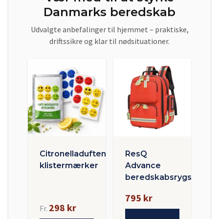
Danmarks beredskab
Udvalgte anbefalinger til hjemmet – praktiske,
driftssikre og klar til nødsituationer.
Citronelladuftende
ResQ
klistermærker
Advance
beredskabsrygsæk
795 kr
298 kr
Fr.