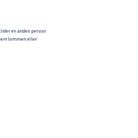
glider en anden person
nnem lommen eller