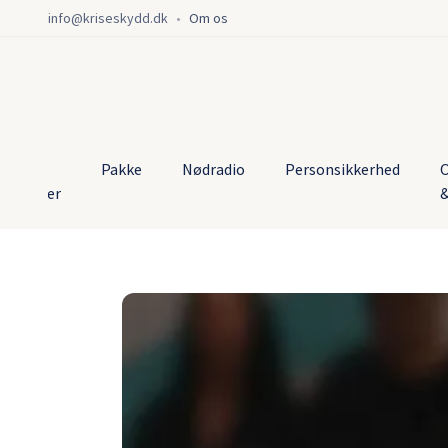
info@kriseskydd.dk
•
Om os
lle
Pakke
Nødradio
Personsikkerhed
O
rodukter