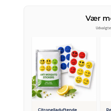
Vær me
Udvalgte 
Citronelladuftende
R