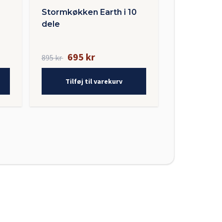
Stormkøkken Earth i 10
dele
695 kr
895 kr
Tilføj til varekurv