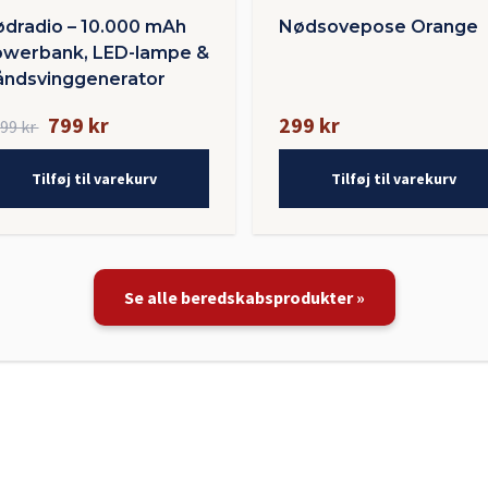
dradio – 10.000 mAh
Nødsovepose Orange
werbank, LED-lampe &
ndsvinggenerator
799 kr
299 kr
399 kr
Tilføj til varekurv
Tilføj til varekurv
Se alle beredskabsprodukter »