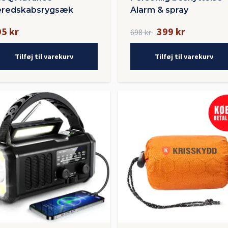
eredskabsrygsæk
Alarm & spray
5 kr
399 kr
698 kr
Tilføj til varekurv
Tilføj til varekurv