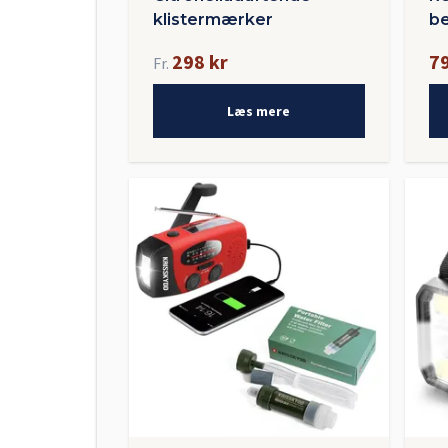
klistermærker
b
298 kr
79
Fr.
Læs mere