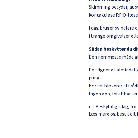
Skimming betyder, at sv
kontaktløse RFID-læser
I dag bruger svindlere 
i trange omgivelser ell
Sådan beskytter du di
Den nemmeste måde at 
Det ligner et almindeli
pung.
Kortet blokerer al trå
Ingen app, intet batter
Beskyt dig i dag, før
Læs mere og bestil dit