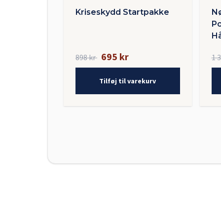
Kriseskydd Startpakke
Nø
Po
Hå
695 kr
898 kr
1 
Tilføj til varekurv