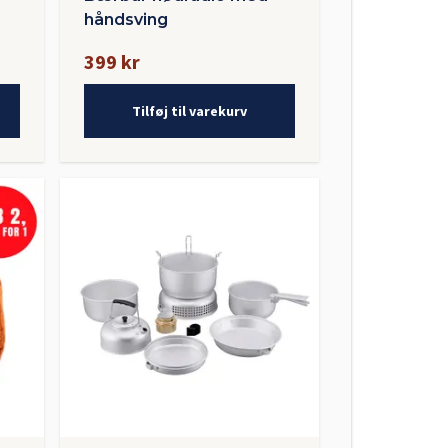
håndsving
399 kr
Tilføj til varekurv