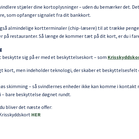
indlere stjæler dine kortoplysninger – uden du bemærker det. Det 
e, som opfanger signalet fra dit bankkort.
også almindelige kortterminaler (chip-læsere) til at trække penge
er på restauranter. Så længe de kommer tæt på dit kort, er du i fa
g
beskytte sig på er med et beskyttelseskort – som
Krisskyddsko
gt kort, men indeholder teknologi, der skaber et beskyttelsesfelt 
dløs skimming – så svindlernes enheder ikke kan komme i kontakt 
i – bare beskyttelse døgnet rundt.
 du bliver det næste offer:
 Krisskyddskort
HER