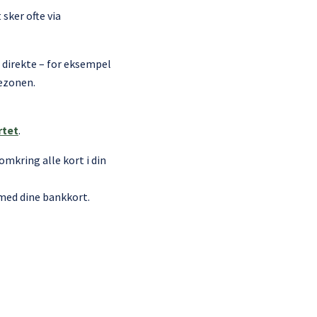
sker ofte via
 direkte – for eksempel
rezonen.
rtet
.
omkring alle kort i din
med dine bankkort.