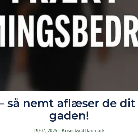
– så nemt aflæser de dit
gaden!
19/07, 2025
–
Kriseskydd Danmark