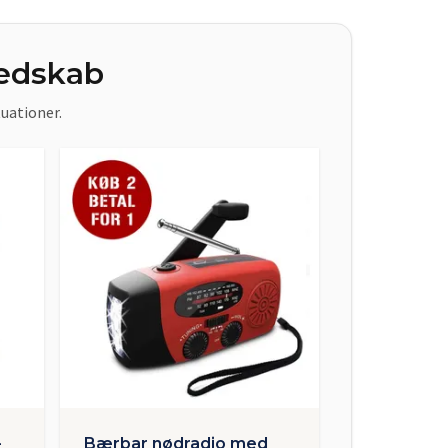
redskab
tuationer.
–
Bærbar nødradio med