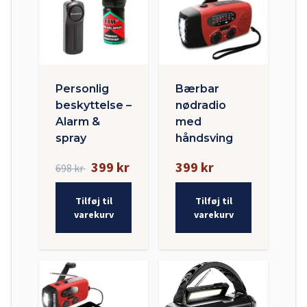
Personlig
Bærbar
beskyttelse –
nødradio
Alarm &
med
spray
håndsving
399 kr
399 kr
698 kr
Tilføj til
Tilføj til
varekurv
varekurv