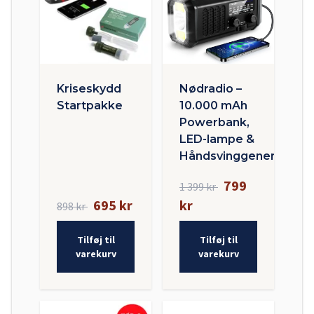
Kriseskydd
Nødradio –
Startpakke
10.000 mAh
Powerbank,
LED-lampe &
Håndsvinggenerator
799
1 399 kr
695 kr
kr
898 kr
Tilføj til
Tilføj til
varekurv
varekurv