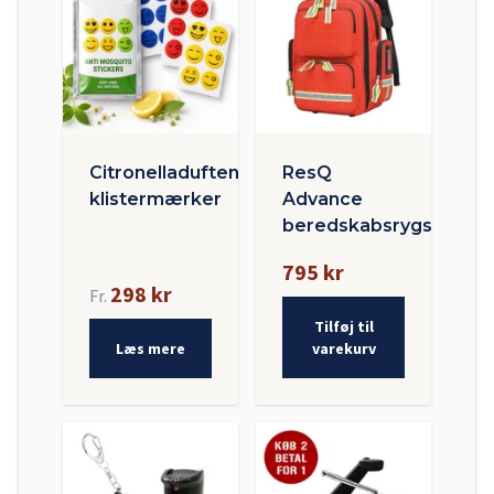
Citronelladuftende
ResQ
klistermærker
Advance
beredskabsrygsæk
795 kr
298 kr
Fr.
Tilføj til
Læs mere
varekurv