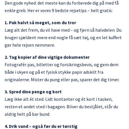
Den gode nyhed: det meste kan du forberede dig på med få
enkle greb. Her er vores 9 bedste rejsetips – helt gratis:
1. Pak halvt så meget, som du tror
Læg alt det frem, du vil have med – og fjern så halvdelen. Du
bruger sjældent mere end nogle få sæt tøj, og en let kuffert
gør hele rejsen nemmere.
2. Tag kopier af dine vigtige dokumenter
Fotografér pas, billetter og forsikringsbevis, og gem dem
både i skyen og på et fysisk stykke papir adskilt fra
originalerne. Mister du pung eller pas, sparer det dig timer.
3. Spred dine penge og kort
Læg ikke alt ét sted. Lidt kontanter og ét kort i tasken,
resten et andet sted i bagagen. Bliver du bestjålet, står du
aldrig helt på bar bund.
4. Drik vand – også før du er tørstig