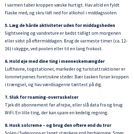
I varmen taber kroppen væske hurtigt. Hav altid en fyldt
flaske med, og skru lidt ned for alkohol i middagssolen.
5. Læg de hårde aktiviteter uden for middagsheden
Sightseeing og vandreture er bedst tidligt om morgenen
eller sidst på eftermiddagen. Brug de varmeste timer (ca. 12-
16) i skygge, ved poolen eller til en lang frokost.
6. Hold øje med dine ting i menneskemængder
Lufthavne, togstationer, markeder og turistattraktioner er
lommetyvenes foretrukne steder. Bær tasken foran kroppen
i trængsel, og hav værdisagerne tættest på dig.
7. Sluk for roaming-overraskelser
Tjek dit abonnement før afrejse, eller slå data fra og brug
WiFi. En lille ting, der kan spare en kedelig regning.
8. Husk solcreme – og brug den oftere end du tror
Solen i Sydeuropa er langt stærkere end herhjemme. Smør