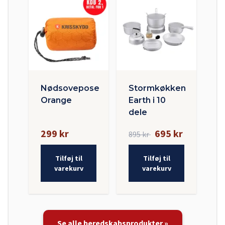
Nødsovepose
Stormkøkken
Orange
Earth i 10
dele
299 kr
695 kr
895 kr
Tilføj til
Tilføj til
varekurv
varekurv
Se alle beredskabsprodukter »