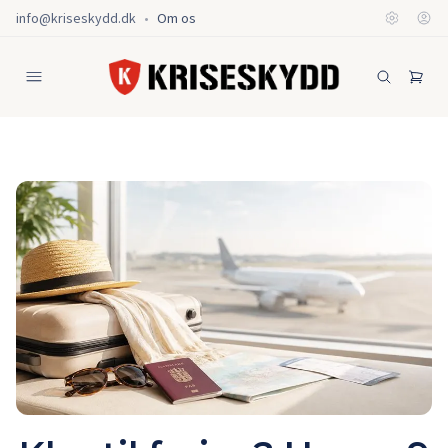
info@kriseskydd.dk
•
Om os